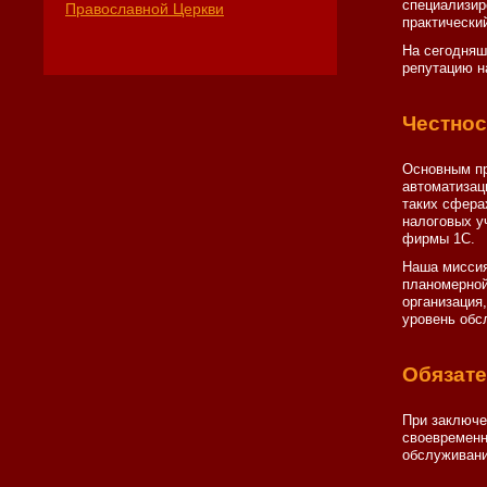
специализир
Православной Церкви
практически
На сегодняш
репутацию н
Честнос
Основным пр
автоматизац
таких сфера
налоговых у
фирмы 1С.
Наша миссия
планомерной
организация
уровень обс
Обязат
При заключе
своевременн
обслуживани