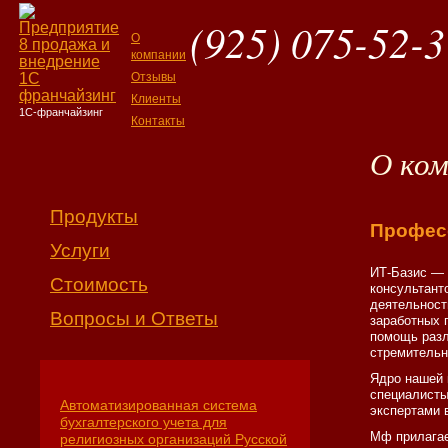
(925) 075-52-3
О
компании
Отзывы
Клиенты
1С-франчайзинг
Контакты
О ко
Продукты
Профес
Услуги
ИТ-Базис — 
Стоимость
консультант
деятельности
Вопросы и Ответы
заработных 
помощь разл
стремительн
Ядро нашей 
специалисты
Автоматизированная система
экспертами 
бухгалтерского учета для
Мф прилага
религиозных организаций Русской