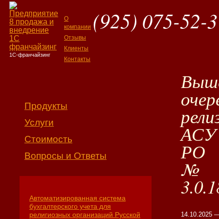
(925) 075-52-3
О
компании
Отзывы
Клиенты
1С-франчайзинг
Контакты
Выш
очер
Продукты
рели
Услуги
АСУ
Стоимость
РО
Вопросы и Ответы
№
3.0.1
Автоматизированная система
бухгалтерского учета для
14.10.2025 
религиозных организаций Русской